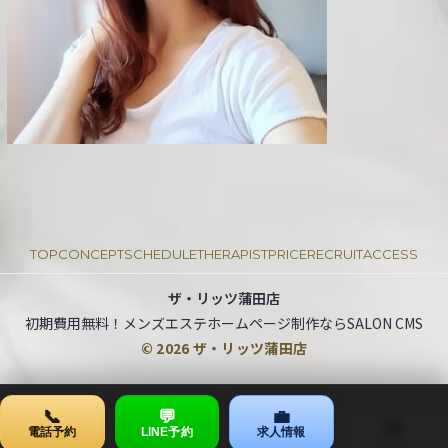
☎
0
7
0
-
TOP
CONCEPT
SCHEDULE
THERAPIST
PRICE
RECRUIT
ACCESS
9
ザ・リッツ蒲田店
1
初期費用無料！メンズエステホームページ制作ならSALON CMS
© 2026 ザ・リッツ蒲田店
4
9
📞
💬
💼
-
電話予約
LINE予約
求人情報