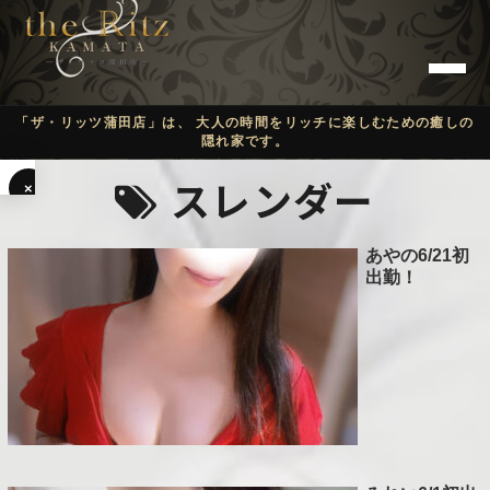
「ザ・リッツ蒲田店」は、 大人の時間をリッチに楽しむための癒しの
隠れ家です。
スレンダー
×
T
あやの6/21初
O
出勤！
P
C
O
N
C