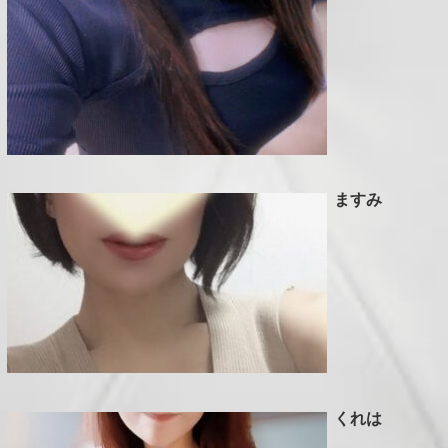
R
E
C
R
U
I
ますみ
T
A
C
C
E
S
くれは
S