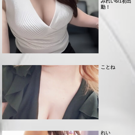
みれい6/1初出
E
勤！
P
T
S
C
H
ことね
E
D
U
L
E
T
れい