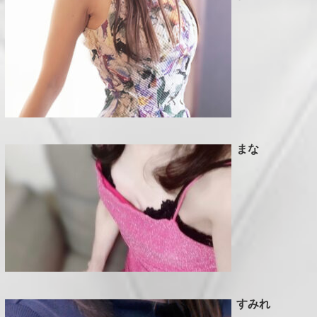
H
E
R
A
P
I
S
まな
T
P
R
I
C
E
すみれ